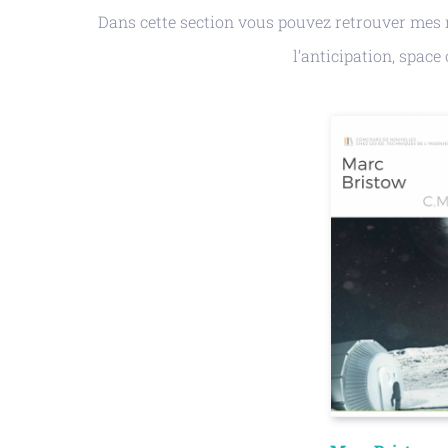
Dans cette section vous pouvez retrouver mes r
l’anticipation, space