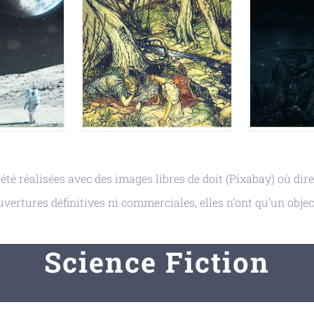
été réalisées avec des images libres de doit (Pixabay) où dire
vertures définitives ni commerciales, elles n’ont qu’un objec
Science Fiction