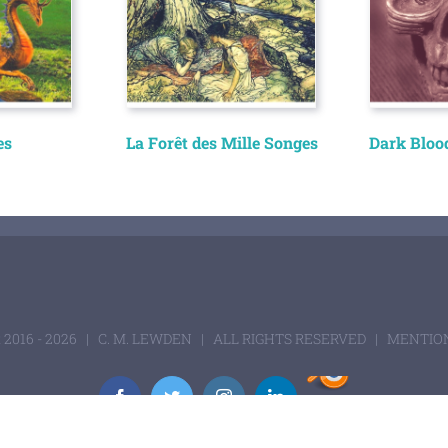
es
La Forêt des Mille Songes
Dark Bloo
 2016 -
2026 | C. M. LEWDEN | ALL RIGHTS RESERVED |
MENTION
CGCookies
Facebook
Twitter
Instagram
LinkedIn