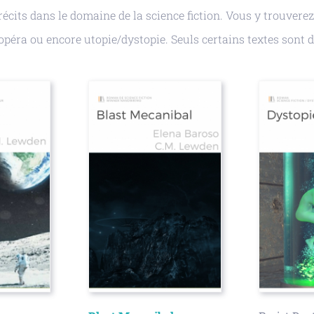
écits dans le domaine de la science fiction. Vous y trouverez
 opéra ou encore utopie/dystopie. Seuls certains textes sont d