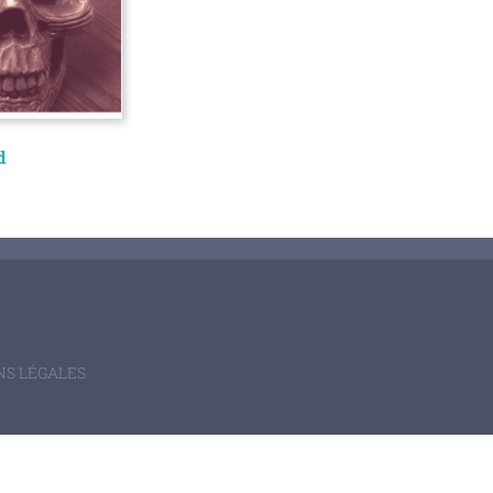
d
S LÉGALES