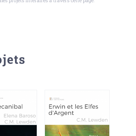
s projets littéraires à travers cette page.
jets